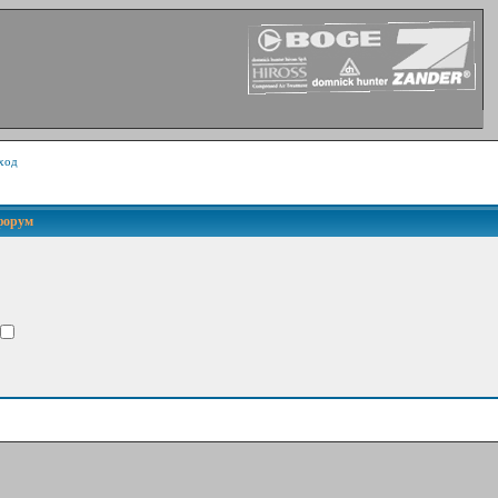
ход
 форум