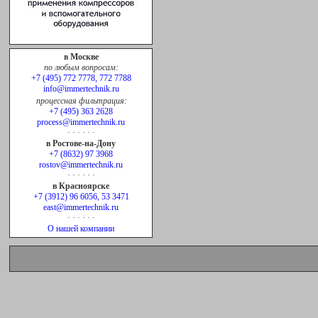
в Москве
по любым вопросам:
+7 (495) 772 7778, 772 7788
info@immertechnik.ru
процессная фильтрация:
+7 (495) 363 2628
process@immertechnik.ru
· · · · · ·
в Ростове-на-Дону
+7 (8632) 97 3968
rostov@immertechnik.ru
· · · · · ·
в Красноярске
+7 (3912) 96 6056, 53 3471
east@immertechnik.ru
· · · · · ·
О нашей компании