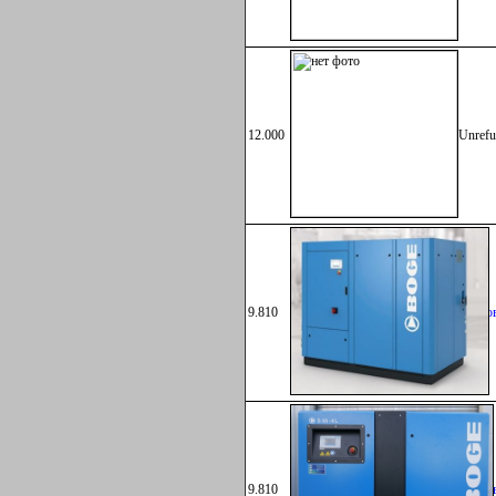
12.000
Unrefu
9.810
Винто
9.810
Винто