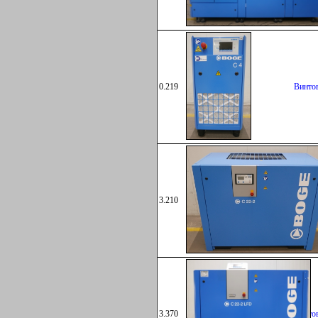
0.219
Винто
3.210
Винто
3.370
Винто