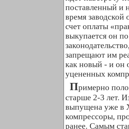
поставленный и н
время заводской 
счет оплаты «пра
выкупается он по
законодательство
запрещают им реа
как новый - и он
уцененных компре
П
римерно поло
старше 2-3 лет. 
выпущена уже в X
компрессоры, про
ранее. Самым ста