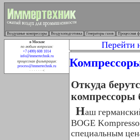
Воздушные компрессоры
Воздухоподготовка
Генераторы газов
Процессная ф
в Москве
Перейти 
по любым вопросам:
+7 (499) 608 1014
info@immertechnik.ru
Компрессоры
процессная фильтрация:
process@immertechnik.ru
· · · · · · <
Откуда берут
компрессоры б
Н
аш германски
BOGE Kompressor
специальным цен