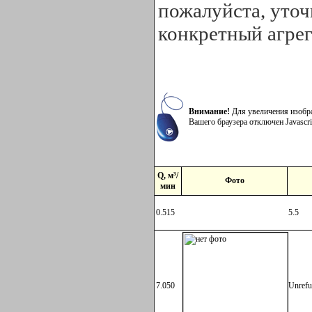
пожалуйста, уточ
конкретный агрег
Внимание!
Для увеличения изобра
Вашего браузера отключен Javascri
Q, м³/
Фото
мин
0.515
5.5
7.050
Unrefu