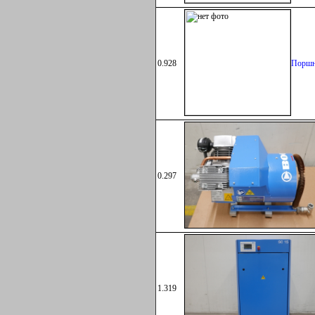
0.928
Поршн
0.297
Поршн
1.319
Поршн