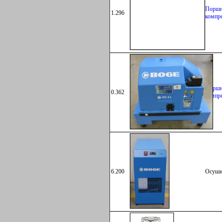
Поршн
1.296
компр
Поршн
0.362
компр
6.200
Осуши