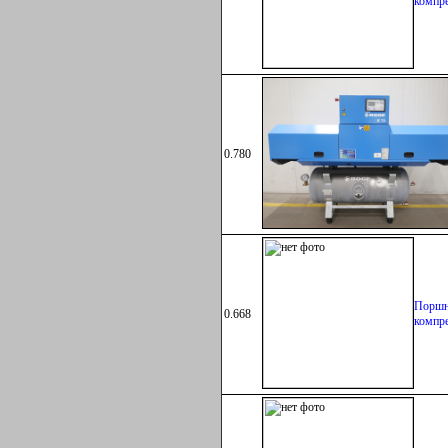
компр
Поршн
0.780
компр
Поршн
0.668
компр