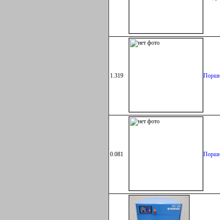
1.319
Поршн
0.081
Поршн