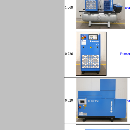
1.060
Винто
0.736
Винто
0.820
Винто