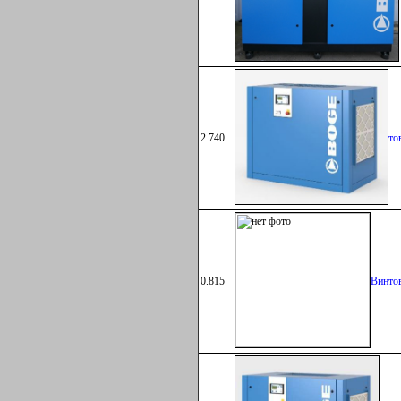
2.740
Винто
0.815
Винто