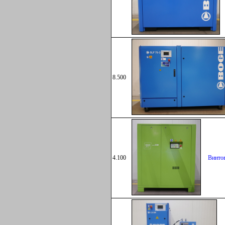
8.500
Винто
4.100
Винто