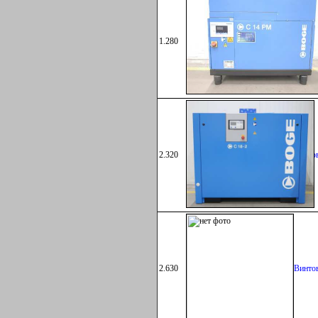
1.280
Винто
2.320
Винто
2.630
Винто