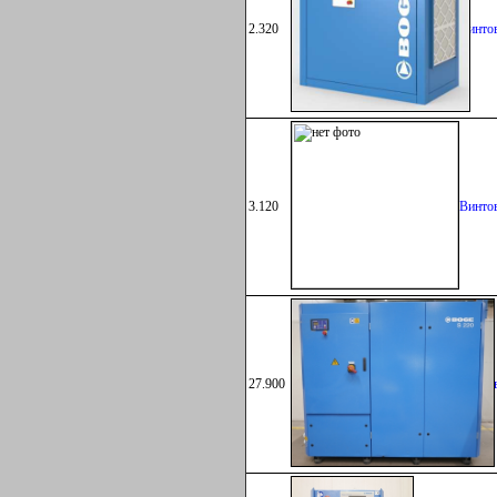
2.320
Винто
3.120
Винто
27.900
Винто