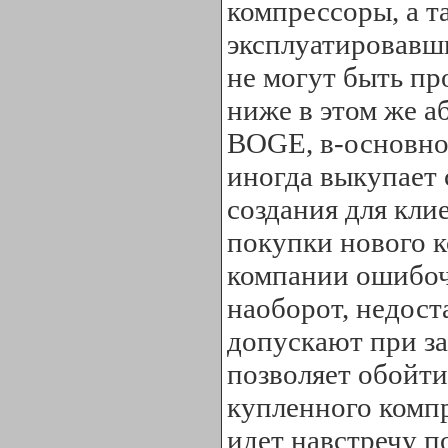
компрессоры, а т
эксплуатировавши
не могут быть пр
ниже в этом же а
BOGE, в-основно
иногда выкупает 
создания для кли
покупки нового к
компании ошибоч
наоборот, недост
допускают при за
позволяет обойти
купленного комп
идет навстречу п