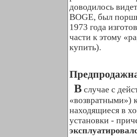
доводилось видет
BOGE, был поршн
1973 года изгото
части к этому «р
купить).
Предпродажна
В
случае с дей
«возвратными») 
находящиеся в х
установки - прич
эксплуатировал