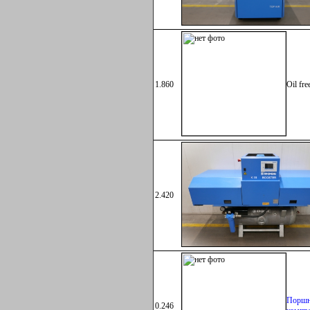
1.860
Oil fre
Поршн
2.420
компр
Поршн
0.246