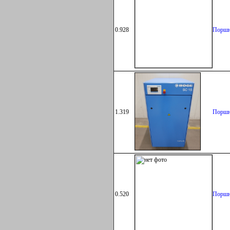
0.928
Поршн
1.319
Поршн
0.520
Поршн