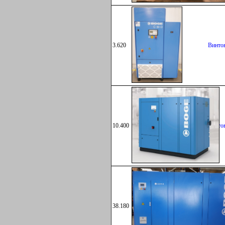
3.620
Винто
10.400
Винто
38.180
Винто