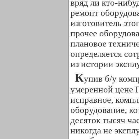
вряд ли кто-нибу
ремонт оборудова
изготовитель это
прочее оборудов
плановое техниче
определяется со
из истории экспл
К
упив б/у ком
умеренной цене 
исправное, компл
оборудование, ко
десяток тысяч ча
никогда не экспл